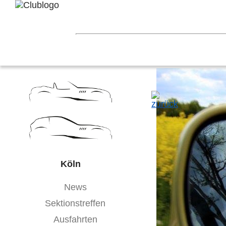
Home
Z3 Treffen
Touren
Terminka
Mitgliederbereich
Nord-West
Berlin
Ostwestfalen-Li
Hessen
Franken
Saar-Mosel
Bade
Köln
News
Sektionstreffen
Ausfahrten