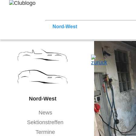
Home
Z3 Treffen
Touren
Terminka
Mitgliederbereich
Nord-West
Berlin
Ostwestfalen-Li
Hessen
Franken
Saar-Mosel
Bade
Nord-West
News
Sektionstreffen
Termine