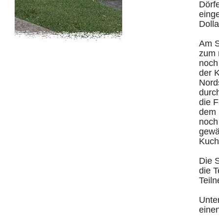
Dörf
eing
Doll
Am S
zum 
noch
der 
Nords
durc
die F
dem 
noch
gewäh
Kuch
Die 
die T
Teil
Unte
einen