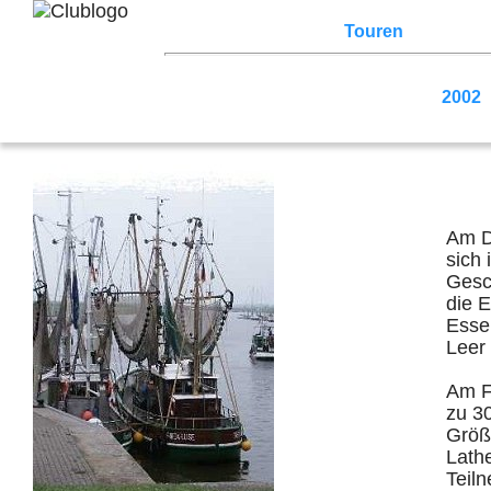
Home
Z3 Treffen
Touren
Terminka
2026
2025
2024
2023
2022
2021
2007
2006
2005
2004
2003
2002
Am D
sich
Gesc
die E
Esse
Leer
Am F
zu 30
Größ
Lath
Teil