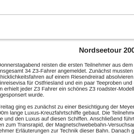
lender
Sektionen
der Z3
Z3 Bildergalerie
Links
Mitglied
2020
2019
2018
2017
2016
2015
2014
2013
2012
201
Homecoming
Nordseetour 20
onnerstagabend reisten die ersten Teilnehmer aus dem
 insgesamt 34 Z3-Fahrer angemeldet. Zunächst mussten j
hicklichkeitsfahren auf einem Riesendreirad absolvier
inreisevisa für Ostfriesland und ein paar Teeproben und
n erhielt jeder Z3 Fahrer ein schönes Z3 roadster-Mode
 gesponsert wurde.
reitag ging es zunächst zu einer Besichtigung der Meyer
0m lange Luxus-Kreuzfahrtschiffe gebaut. Die Teilnehme
e und den Luxus auf diesen Schiffen. Anschließend führt
en zum Transrapid, der Magnetschwebebahn-Versuchsan
nehmer Erläuterungen zur Technik dieser Bahn. Danach gi