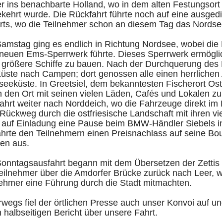
er ins benachbarte Holland, wo in dem alten Festungsor
ekehrt wurde. Die Rückfahrt führte noch auf eine ausge
arts, wo die Teilnehmer schon an diesem Tag das Nords
amstag ging es endlich in Richtung Nordsee, wobei die 
neuen Ems-Sperrwerk führte. Dieses Sperrwerk ermöglich
 größere Schiffe zu bauen. Nach der Durchquerung des 
Küste nach Campen; dort genossen alle einen herrlichen
eeküste. In Greetsiel, dem bekanntesten Fischerort Ostf
h den Ort mit seinen vielen Läden, Cafés und Lokalen z
ahrt weiter nach Norddeich, wo die Fahrzeuge direkt im 
Rückweg durch die ostfriesische Landschaft mit ihren 
 auf Einladung eine Pause beim BMW-Händler Siebels in 
rte den Teilnehmern einen Preisnachlass auf seine Bout
en aus.
Sonntagsausfahrt begann mit dem Übersetzen der Zettis 
eilnehmer über die Amdorfer Brücke zurück nach Leer, w
nehmer eine Führung durch die Stadt mitmachten.
rwegs fiel der örtlichen Presse auch unser Konvoi auf
 halbseitigen Bericht über unsere Fahrt.