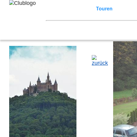
Home
Z3 Treffen
Touren
Terminka
Mitgliederbereich
2026
2025
2024
2023
2022
2021
2007
2006
2005
2004
2003
2002