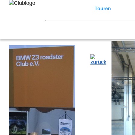
Home
Z3 Treffen
Touren
Terminka
Mitgliederbereich
2026
2025
2024
2023
2022
2021
2007
2006
2005
2004
2003
2002