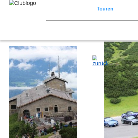
Home
Z3 Treffen
Touren
Terminka
Mitgliederbereich
2026
2025
2024
2023
2022
2021
2007
2006
2005
2004
2003
2002