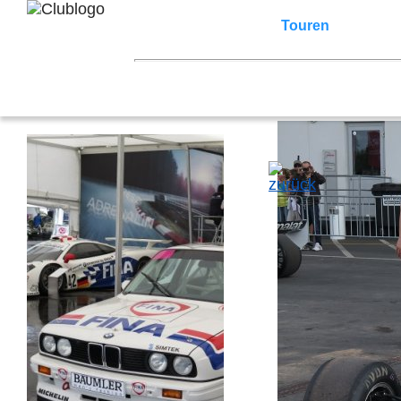
Home
Z3 Treffen
Touren
Terminka
Mitgliederbereich
2026
2025
2024
2023
2022
2021
2007
2006
2005
2004
2003
2002