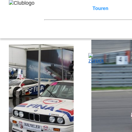
Home
Z3 Treffen
Touren
Terminka
Mitgliederbereich
2026
2025
2024
2023
2022
2021
2007
2006
2005
2004
2003
2002