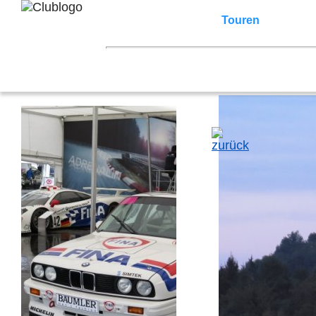
Home
Z3 Treffen
Touren
Terminka
Mitgliederbereich
2026
2025
2024
2023
2022
2021
2007
2006
2005
2004
2003
2002