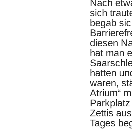
Nach etwa
sich traut
begab sic
Barrierefr
diesen Na
hat man e
Saarschle
hatten un
waren, st
Atrium“ m
Parkplatz
Zettis au
Tages beg