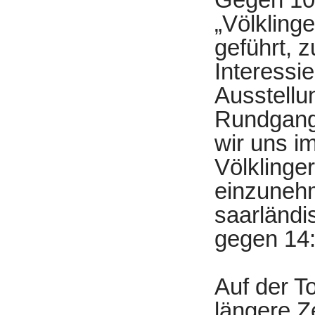
„Völkling
geführt, z
Interessi
Ausstellu
Rundgang 
wir uns i
Völklinge
einzunehm
saarländi
gegen 14:
Auf der T
längere Z