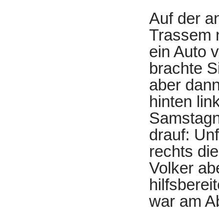
Auf der a
Trassem n
ein Auto 
brachte S
aber dann
hinten lin
Samstagna
drauf: Un
rechts die
Volker abe
hilfsbere
war am Ab