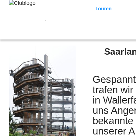
Home
Z3 Treffen
Touren
Terminka
Mitgliederbereich
2026
2025
2024
2023
2022
2021
2007
2006
2005
2004
2003
2002
Saarla
Gespannt 
trafen wi
in Waller
uns Anger
bekannte 
unserer A