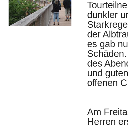
Tourteiln
dunkler u
Starkrege
der Albtr
es gab nu
Schäden. 
des Aben
und guten
offenen C
Am Freita
Herren er