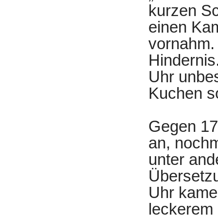
kurzen Sc
einen Kam
vornahm. 
Hindernis
Uhr unbes
Kuchen so
Gegen 17:
an, nochm
unter and
Übersetzu
Uhr kamen
leckerem 