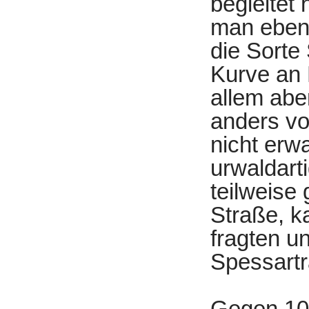
begleitet
man eben 
die Sorte
Kurve an 
allem abe
anders vor
nicht erwa
urwaldart
teilweise
Straße, k
fragten u
Spessartr
Gegen 10: