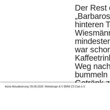
Der Rest 
„Barbaros
hinteren T
Wiesmänne
mindesten
war schon
Kaffeetri
Weg nach 
bummeln b
Getränk z
letzte Aktualisierung: 09.08.2026. Webdesign & © BMW Z3 Club e.V.
Auch dies
nur wir b