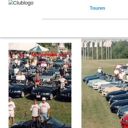
Home
Z3 Treffen
Touren
Terminka
Mitgliederbereich
2026
2025
2024
2023
2022
2021
2007
2006
2005
2004
2003
2002