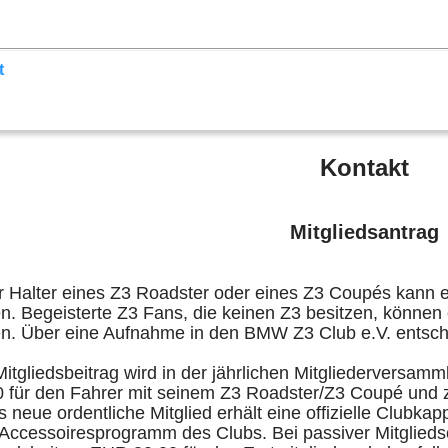
lender
Sektionen
der Z3
Z3 Bildergalerie
Links
Mitglied
t
Kontakt
Mitgliedsantrag
r Halter eines Z3 Roadster oder eines Z3 Coupés kann e
en. Begeisterte Z3 Fans, die keinen Z3 besitzen, können 
len. Über eine Aufnahme in den BMW Z3 Club e.V. entsche
itgliedsbeitrag wird in der jährlichen Mitgliederversamm
0 für den Fahrer mit seinem Z3 Roadster/Z3 Coupé und z
 neue ordentliche Mitglied erhält eine offizielle Clubk
Accessoiresprogramm des Clubs. Bei passiver Mitgliedsch