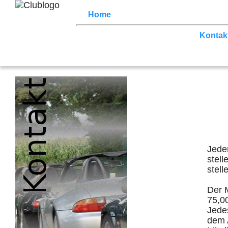
Home
Z3 Treffen
Touren
Terminka
News (Facebook)
Der Club
Kontak
Jede
stell
stel
Der M
75,0
Jedes
dem 