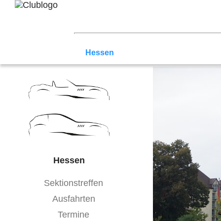
Home
Z3 Treffen
Touren
Terminka
Mitgliederbereich
Nord-West
Berlin
Ostwestfalen-Li
Hessen
Franken
Saar-Mosel
Bade
Hessen
Sektionstreffen
Ausfahrten
Termine