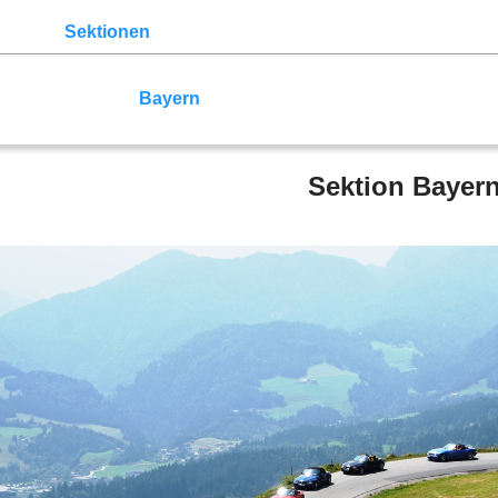
lender
Sektionen
der Z3
Z3 Bildergalerie
Links
Mitglied
ppe
Norddeutschland
Ruhrgebiet
Köln
Rhein-Sieg
Zwic
n-Württemberg
Bayern
Allgäu
Bodensee
Sektion Bayer