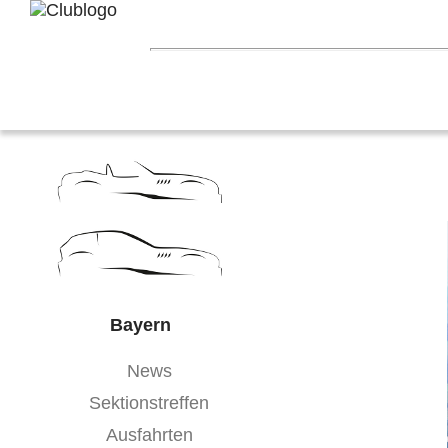
Home
Z3 Treffen
Touren
Terminka
Nord-West
Berlin
Ostwestfalen-Li
Hessen
Franken
Saar-Mosel
Bade
Bayern
News
Sektionstreffen
Ausfahrten