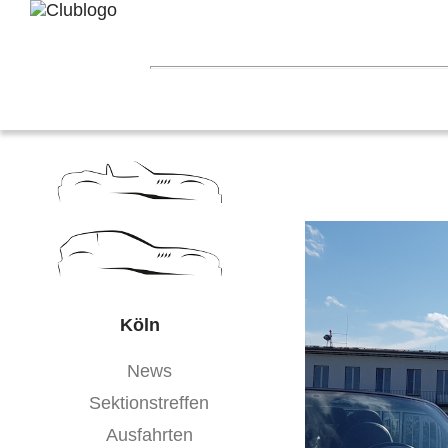
Home
Z3 Treffen
Touren
Terminka
Mitgliederbereich
Nord-West
Berlin
Ostwestfalen-Li
Hessen
Franken
Saar-Mosel
Bade
Köln
News
Sektionstreffen
Ausfahrten