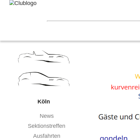
Home
Z3 Treffen
Touren
Terminka
Mitgliederbereich
Nord-West
Berlin
Ostwestfalen-Li
Hessen
Franken
Saar-Mosel
Bade
Köln
News
Sektionstreffen
Ausfahrten