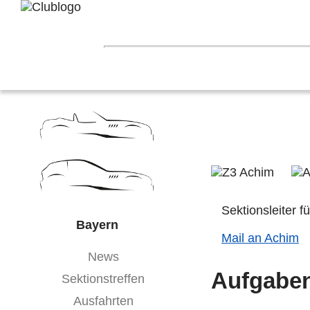
Home
Z3 Treffen
Touren
Terminka
Mitgliederbereich
Nord-West
Berlin
Ostwestfalen-Li
Hessen
Franken
Saar-Mosel
Bade
Sektionsleiter f
Bayern
Mail an Achim
News
Aufgabe
Sektionstreffen
Ausfahrten