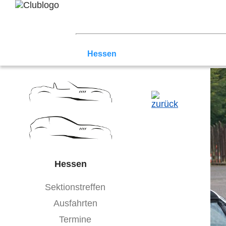
Home
Z3 Treffen
Touren
Terminka
Mitgliederbereich
Nord-West
Berlin
Ostwestfalen-Li
Hessen
Franken
Saar-Mosel
Bade
Hessen
Sektionstreffen
Ausfahrten
Termine