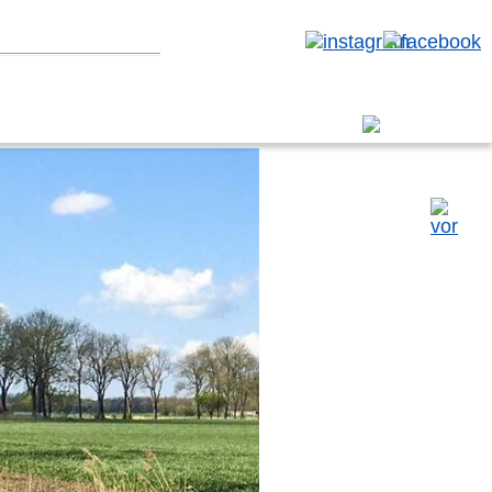
erbereich
kau
Vulkaneifel