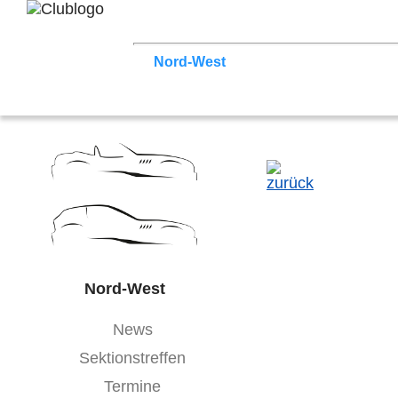
Home
Z3 Treffen
Touren
Terminka
Nord-West
Berlin
Ostwestfalen-Li
Hessen
Franken
Saar-Mosel
Bade
Nord-West
News
Sektionstreffen
Termine