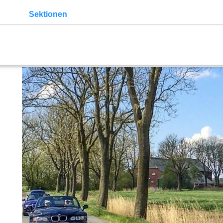
lender
Sektionen
der Z3
Z3 Bildergalerie
Links
Mitglied
ppe
Norddeutschland
Ruhrgebiet
Köln
Rhein-Sieg
Zwic
n-Württemberg
Bayern
Allgäu
Bodensee