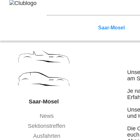
Home
Z3 Treffen
Touren
Terminka
Nord-West
Berlin
Ostwestfalen-Li
Hessen
Franken
Saar-Mosel
Bade
Unse
am St
Je n
Erfa
Saar-Mosel
Unser
News
und 
Sektionstreffen
Die 
euch 
Ausfahrten