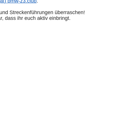
(at) bmw-z3.club
.
 und Streckenführungen überraschen!
, dass ihr euch aktiv einbringt.