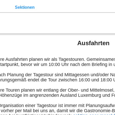
lender
Sektionen
der Z3
Z3 Bildergalerie
Links
Mitglied
ppe
Norddeutschland
Ruhrgebiet
Köln
Rhein-Sieg
Zwic
n-Württemberg
Bayern
Allgäu
Bodensee
Ausfahrten
re Ausfahrten planen wir als Tagestouren. Gemeinsames 
artpunkt, bevor wir um 10:00 Uhr nach dem Briefing in 
ach Planung der Tagestour sind Mittagessen und/oder N
hrungsgemäß endet die Tour zwischen 16:00 und 18:00
e Touren planen wir entlang der Ober- und Mittelmosel,
Höhenzüge im angrenzenden Ausland Luxemburg und Fr
Organisation einer Tagestour ist immer mit Planungsaufw
vorher per Mail bei uns an, damit wir die Gastronomie-