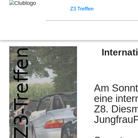
Home
Z3 Treffen
Touren
Terminka
Mitgliederbereich
2025
2020
2018
2016
2015
2014
Internat
Am Sonnta
eine inter
Z8. Diesm
JungfrauP